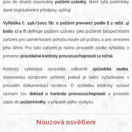
jsou do otvorů osazovány
požární
uzávěry
, které tyto podmínky
dané legislativními předpisy splňují.
Vyhláška č. 246/2001 Sb. o požární prevenci podle § 2 odst. 4)
bodu c) a f)
definuje požární uzávěry jako požárně bezpečnostní
zařízení pro usměrňování pohybu kouře při požáru a pro omezení
jeho šíření. Pro tato zařízení je nutno provádět podle vyhlášky o
prevenci
pravidelné kontroly provozuschopnosti 1x ročně
.
Kontroly vykonává zpravidla odborně
způsobilá osoba
,
stanovenou výrobcem zařízení, pokud je takto vyžadováno v
průvodní dokumentaci výrobce. O výsledku kontroly vystaví
záznam tzv.
doklad o kontrole provozuschopnosti
a provede
zápis do
požární knihy
, v případě jejího výskytu.
Nouzová osvětlení