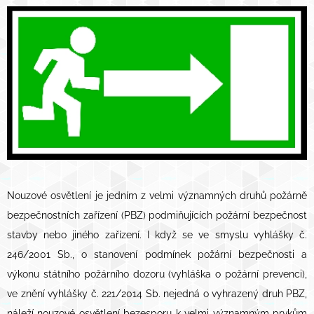
Nouzové osvětlení je jedním z velmi významných druhů požárně
bezpečnostních zařízení (PBZ) podmiňujících požární bezpečnost
stavby nebo jiného zařízení. I když se ve smyslu vyhlášky č.
246/2001 Sb., o stanovení podmínek požární bezpečnosti a
výkonu státního požárního dozoru (vyhláška o požární prevenci),
ve znění vyhlášky č. 221/2014 Sb. nejedná o vyhrazený druh PBZ,
náleží nouzové osvětlení bezesporu k velmi významným prvkům