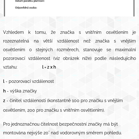
Vzhledem k tomu, že značka s vnitřním osvětlením je
rozeznatelná na větší vzdálenost než značka s vnějším
osvětlením o stejných rozměrech, stanovuje se maximální
pozorovací vzdálenost (viz obrázek níže) podle následujícího
vztahu:
l = z x h
l
- pozorovací vzdálenost
h
- výška značky
z
-
činitel vzdálenosti (konstantně 100 pro značku s vnějším
osvětlením, 200 pro značku s vnitřním osvětlením).
Pro jednoznačnou čitelnost bezpečnostní značky má být
montována nejvýše 20° nad vodorovným směrem pohledu.