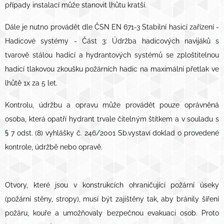
případy instalací může stanovit lhůtu kratší.
Dále je nutno provádět dle ČSN EN 671-3 Stabilní hasicí zařízení -
Hadicové systémy - Část 3: Údržba hadicových navijáků s
tvarově stálou hadicí a hydrantových systémů se zploštitelnou
hadicí tlakovou zkoušku požárních hadic na maximální přetlak ve
lhůtě 1x za 5 let.
Kontrolu, údržbu a opravu může provádět pouze oprávněná
osoba, která opatří hydrant trvale čitelným štítkem a v souladu s
§ 7 odst. (8) vyhlášky č. 246/2001 Sb.vystaví doklad o provedené
kontrole, údržbě nebo opravě.
Otvory, které jsou v konstrukcích ohraničující požární úseky
(požární stěny, stropy), musí být zajištěny tak, aby bránily šíření
požáru, kouře a umožňovaly bezpečnou evakuaci osob. Proto