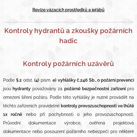
Revize vázacích prostředků a jeřábů
Kontroly hydrantů a zkoušky požárních
hadic
Kontroly požárních uzávěrů
Podle
§ 2
odst.
(4)
písm.
e)
vyhlášky č.246 Sb., o požární prevenci
jsou
hydranty
považovány za
požárně
bezpečnostní
zařízení
pro
omezení šíření požáru. Podle této vyhlášky je nutné provádět na
těchto zařízeních pravidelné
kontroly provozuschopnos
ti ve lhůtě
1x ročně
nebo při pochybnosti o jeho provozuschopnosti.
Průvodní dokumentace výrobce, ověřená projektová
dokumentace nebo posouzení požárního nebezpečí pro některé